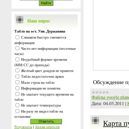
Наш опрос
Табло на ост. Унв. Державина
Слишком быстро сменяется
информация
Часто нет информации (песочные
часы)
Неудобный формат времени
(ММ:СС до прихода)
Желтый цвет доидов не приятен
Табло недостаточно яркое
Обсуждение п
Мало строк на табло
Информация не понятна
Не хватает текущего времени на
Файлы google plan
табло
Дата:
04.03.2011
|
Не хватает температуры
Ни разу не видел табло на
остановке
Карта п
Результаты
|
Архив опросов