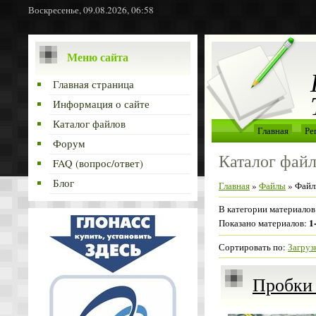
Воскресенье, 09.08.2026, 06:58
Меню сайта
Главная страница
Информация о сайте
Каталог файлов
Главная
Ре
Форум
Каталог фай
FAQ (вопрос/ответ)
Блог
Главная
»
Файлы
» Файлы
В категории материалов
1
Показано материалов
:
Сортировать по
:
Загруз
Пробки 