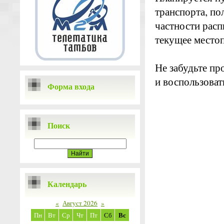
транспорта, по
частности расп
текущее местоп
Не забудьте пр
и воспользова
Форма входа
Поиск
Календарь
«
Август 2026
»
Вс
Пн
Вт
Ср
Чт
Пт
Сб