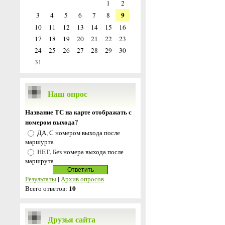
1
2
9
3
4
5
6
7
8
10
11
12
13
14
15
16
17
18
19
20
21
22
23
24
25
26
27
28
29
30
31
Наш опрос
Название ТС на карте отображать с
номером выхода?
ДА, С номером выхода после
маршурта
НЕТ, Без номера выхода после
маршрута
Результаты
|
Архив опросов
10
Всего ответов:
Друзья сайта