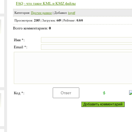
FAQ - что такое KML и KMZ файлы
Категория
:
Прочее разное
|
Добавил
:
logoff
2185
649
0.0
0
Просмотров
:
|
Загрузок
:
|
Рейтинг
:
/
0
Всего комментариев
:
Имя *:
Email *:
Код *: