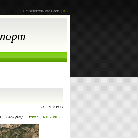
Приветствую Вас
Гость
|
RSS
спорт
29.03.2010, 19:43
ть панораму (
),
view panoram