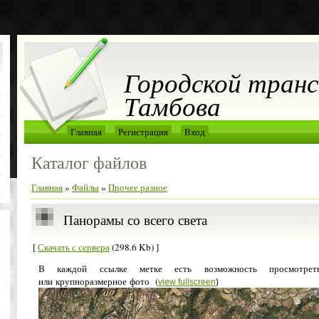
Городской тран
Тамбова
Главная
Регистрация
Вход
Каталог файлов
Главная
»
Файлы
»
Прочее разное
Панорамы со всего света
[
Скачать с сервера
(298.6 Kb) ]
В каждой ссылке метке есть возможность просмотре
или крупноразмерное фото (
view fullscreen
)